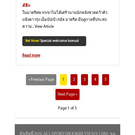
ส์ลีก
ในมาดริดพวกเขาไม่ได้เศร้านานนักหลังชวดคว้าตัว
แข้งดาวรุ่ง เอ็มบัปเป้ เรอัล มาดริด มีฤดูกาลที่ประสบ
ความ... View Article
Bet Now!
Special welcome bonus!
Read more
« Previous Page
1
2
3
4
5
Next Page »
Page 1 of 5
ลิขสิทธิ์
2026 ALLSPORTSBOOKREVIEWS.C0M- ขอ