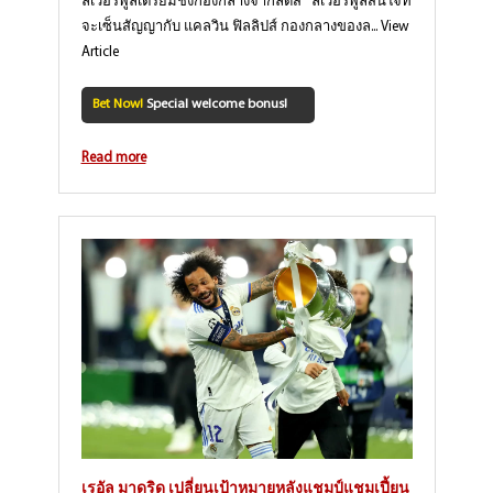
ลิเวอร์พูลเตรียมชิงกองกลางจากลีดส์ ลิเวอร์พูลสนใจที่
จะเซ็นสัญญากับ แคลวิน ฟิลลิปส์ กองกลางของล... View
Article
Bet Now!
Special welcome bonus!
Read more
เรอัล มาดริด เปลี่ยนเป้าหมายหลังแชมป์แชมเปี้ยน