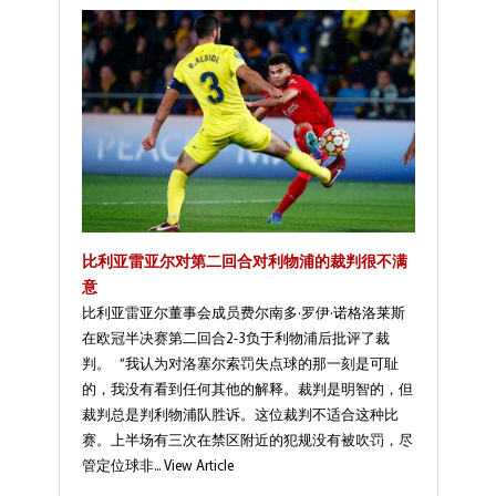
比利亚雷亚尔对第二回合对利物浦的裁判很不满
意
比利亚雷亚尔董事会成员费尔南多·罗伊·诺格洛莱斯
在欧冠半决赛第二回合2-3负于利物浦后批评了裁
判。 “我认为对洛塞尔索罚失点球的那一刻是可耻
的，我没有看到任何其他的解释。裁判是明智的，但
裁判总是判利物浦队胜诉。这位裁判不适合这种比
赛。上半场有三次在禁区附近的犯规没有被吹罚，尽
管定位球非... View Article