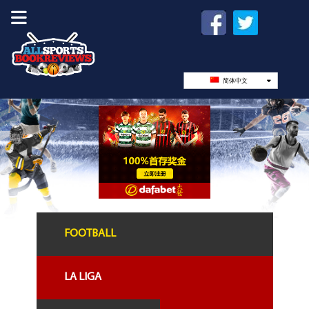
简体中文
FOOTBALL
LA LIGA