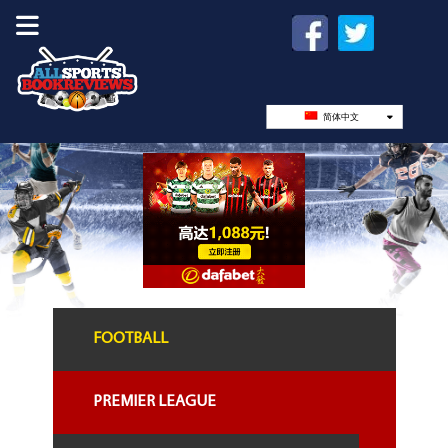
简体中文
FOOTBALL
PREMIER LEAGUE