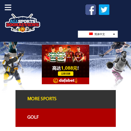
简体中文
MORE SPORTS
GOLF