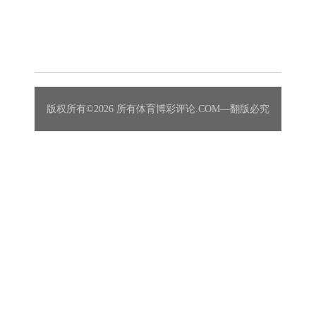
No Posts Found.
版权所有©
2026 所有体育博彩评论.COM—翻版必究